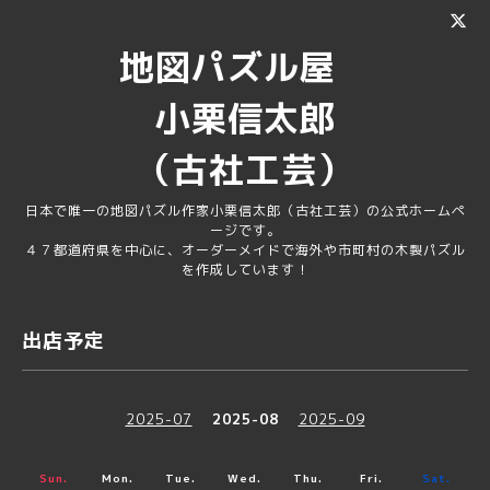
地図パズル屋
小栗信太郎
（古社工芸）
日本で唯一の地図パズル作家小栗信太郎（古社工芸）の公式ホームペ
ージです。
４７都道府県を中心に、オーダーメイドで海外や市町村の木製パズル
を作成しています！
出店予定
2025-07
2025-08
2025-09
Sun.
Mon.
Tue.
Wed.
Thu.
Fri.
Sat.