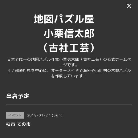
地図パズル屋
小栗信太郎
（古社工芸）
日本で唯一の地図パズル作家小栗信太郎（古社工芸）の公式ホームペ
ージです。
４７都道府県を中心に、オーダーメイドで海外や市町村の木製パズル
を作成しています！
出店予定
2019-01-27 (Sun)
イベント
柏市 ての市