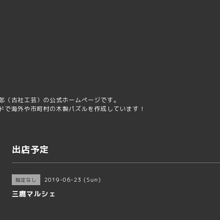
屋
郎（古社工芸）の公式ホームページです。
ドで海外や市町村の木製パズルを作成しています！
出店予定
2019-06-23 (Sun)
指定なし
三鷹マルシェ