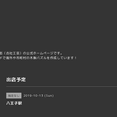
屋
郎（古社工芸）の公式ホームページです。
ドで海外や市町村の木製パズルを作成しています！
出店予定
2019-10-13 (Sun)
指定なし
八王子駅