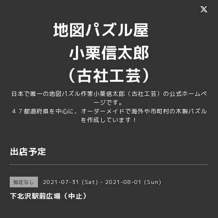
地図パズル屋
小栗信太郎
（古社工芸）
日本で唯一の地図パズル作家小栗信太郎（古社工芸）の公式ホームペ
ージです。
４７都道府県を中心に、オーダーメイドで海外や市町村の木製パズル
を作成しています！
出店予定
2021-07-31 (Sat) - 2021-08-01 (Sun)
指定なし
下北沢駅前広場（中止）