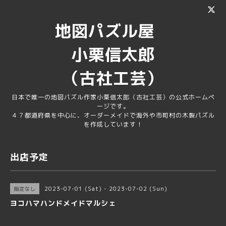
地図パズル屋
小栗信太郎
（古社工芸）
日本で唯一の地図パズル作家小栗信太郎（古社工芸）の公式ホームペ
ージです。
４７都道府県を中心に、オーダーメイドで海外や市町村の木製パズル
を作成しています！
出店予定
2023-07-01 (Sat) - 2023-07-02 (Sun)
指定なし
ヨコハマハンドメイドマルシェ