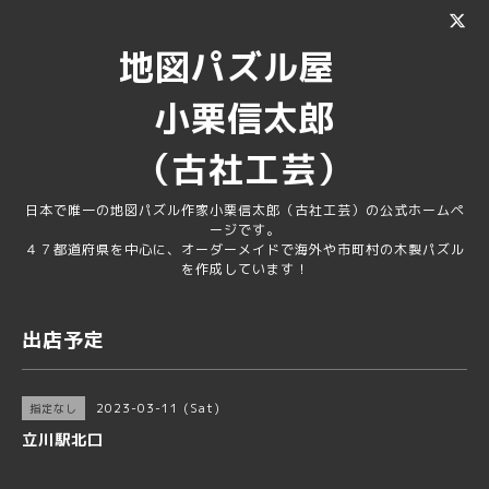
地図パズル屋
小栗信太郎
（古社工芸）
日本で唯一の地図パズル作家小栗信太郎（古社工芸）の公式ホームペ
ージです。
４７都道府県を中心に、オーダーメイドで海外や市町村の木製パズル
を作成しています！
出店予定
2023-03-11 (Sat)
指定なし
立川駅北口