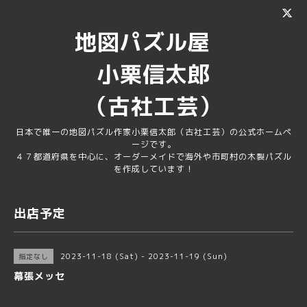
地図パズル屋
小栗信太郎
（古社工芸）
日本で唯一の地図パズル作家小栗信太郎（古社工芸）の公式ホームペ
ージです。
４７都道府県を中心に、オーダーメイドで海外や市町村の木製パズル
を作成しています！
出店予定
2023-11-18 (Sat) - 2023-11-19 (Sun)
指定なし
幕張メッセ