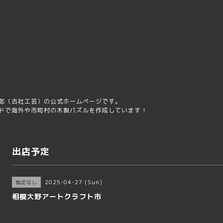
屋
郎（古社工芸）の公式ホームページです。
ドで海外や市町村の木製パズルを作成しています！
出店予定
2025-04-27 (Sun)
指定なし
相模大野アートクラフト市