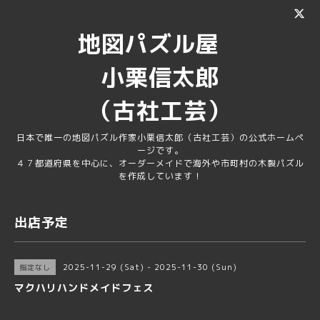
地図パズル屋
小栗信太郎
（古社工芸）
日本で唯一の地図パズル作家小栗信太郎（古社工芸）の公式ホームペ
ージです。
４７都道府県を中心に、オーダーメイドで海外や市町村の木製パズル
を作成しています！
出店予定
2025-11-29 (Sat) - 2025-11-30 (Sun)
指定なし
マクハリハンドメイドフェス