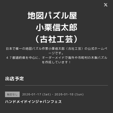
地図パズル屋
小栗信太郎
（古社工芸）
日本で唯一の地図パズル作家小栗信太郎（古社工芸）の公式ホームペ
ージです。
４７都道府県を中心に、オーダーメイドで海外や市町村の木製パズル
を作成しています！
出店予定
2026-01-17 (Sat) - 2026-01-18 (Sun)
指定なし
ハンドメイドインジャパンフェス