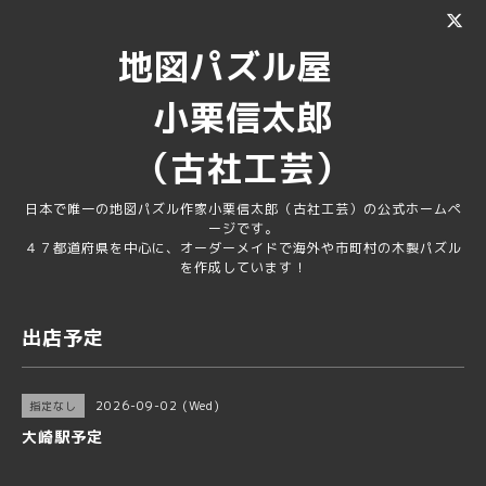
地図パズル屋
小栗信太郎
（古社工芸）
日本で唯一の地図パズル作家小栗信太郎（古社工芸）の公式ホームペ
ージです。
４７都道府県を中心に、オーダーメイドで海外や市町村の木製パズル
を作成しています！
出店予定
2026-09-02 (Wed)
指定なし
大崎駅予定